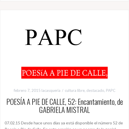
febrero 7, 2015
lacasqueria
cultura libre
,
destacado
,
PAPC
POESÍA A PIE DE CALLE, 52: Encantamiento, de
GABRIELA MISTRAL
07.02.15 Desde hace unos días ya está disponible el número 52 de