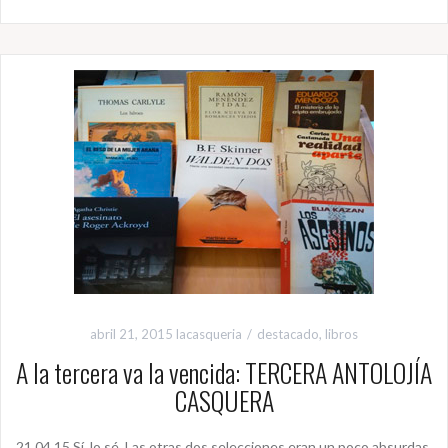
abril 21, 2015
lacasqueria
destacado
,
libros
A la tercera va la vencida: TERCERA ANTOLOJÍA
CASQUERA
21.04.15 Sí, lo sé. Las otras dos selecciones eran un poco absurdas.