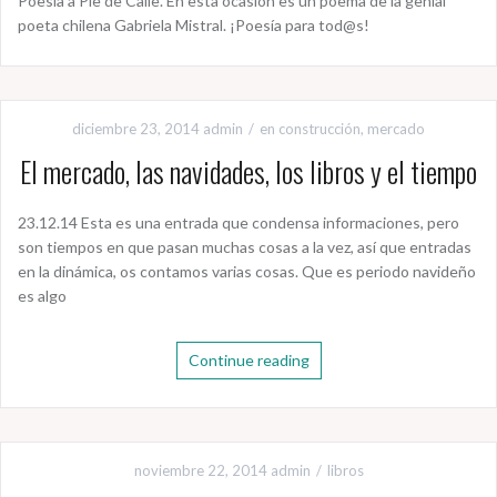
Poesía a Pie de Calle. En esta ocasión es un poema de la genial
poeta chilena Gabriela Mistral. ¡Poesía para tod@s!
diciembre 23, 2014
admin
en construcción
,
mercado
El mercado, las navidades, los libros y el tiempo
23.12.14 Esta es una entrada que condensa informaciones, pero
son tiempos en que pasan muchas cosas a la vez, así que entradas
en la dinámica, os contamos varias cosas. Que es periodo navideño
es algo
Continue reading
noviembre 22, 2014
admin
libros