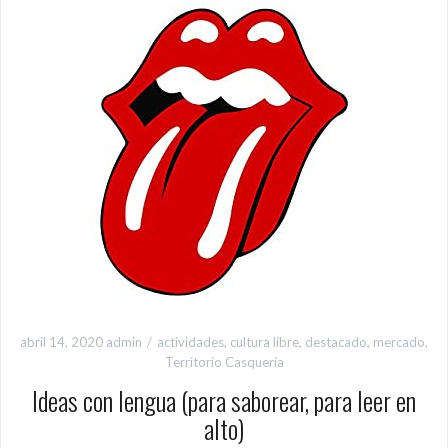
abril 14, 2020
admin
actividades
,
cultura libre
,
destacado
,
mercado
,
Territorio Casquería
Ideas con lengua (para saborear, para leer en
alto)