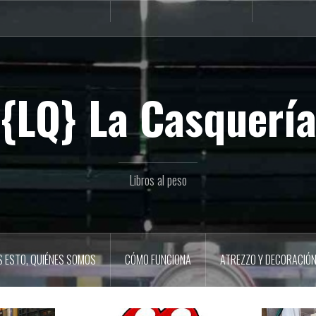
Dónde,
Cómo
cuándo
funciona
{LQ} La Casquerí
Libros al peso
S ESTO, QUIÉNES SOMOS
CÓMO FUNCIONA
ATREZZO Y DECORACIÓ