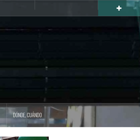
Atrezzo
Asóciate
y
decoración
a
N
DÓNDE, CUÁNDO