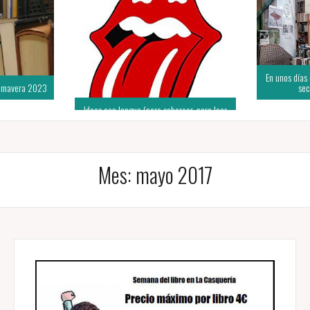
En unos días
rimavera 2023
sec
Ideas con lengua (para saborear, para leer
en alto)
Mes:
mayo 2017